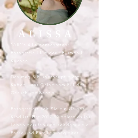
ALISSA
"Ali"'s 4 Leidenschaften:
Fotografie I Kleider I Blumen I
Kuchen
Das mag SIE überhaupt nicht:
Kaffee I das Gelbe vom Ei I der
Geruch von Benzin
Fotografiert seit Sie ein kleines
Kind ist. Hat 2017 99 polaroids ins
Leben gerufen und seitdem viele
Paare und Familien begleitet.