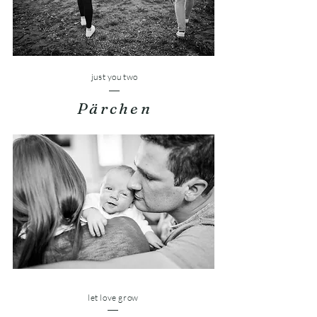
just you two
Pärchen
let love grow