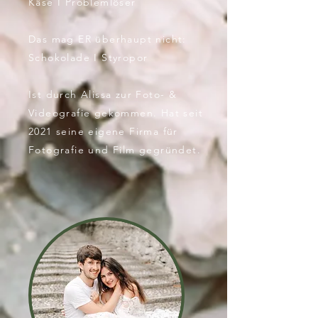
Käse I Problemlöser
Das mag ER überhaupt nicht:
Schokolade I Styropor
Ist durch Alissa zur Foto- &
Videografie gekommen. Hat seit
2021 seine eigene Firma für
Fotografie und Film gegründet.