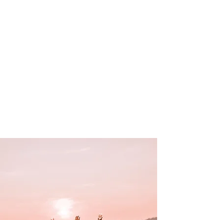
inszenierten Momente, nur Ihr
beide, wie ihr seid.
Erinnerungen zu bewahren,
indem wir ehrliche und echte
Momente dokumentieren: Das
ist unser Anspruch. Damit
diese in Euch Emotionen
hervorrufen können. Jederzeit
und immer wieder.